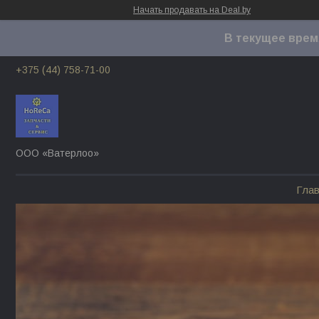
Начать продавать на Deal.by
В текущее врем
+375 (44) 758-71-00
ООО «Ватерлоо»
Гла