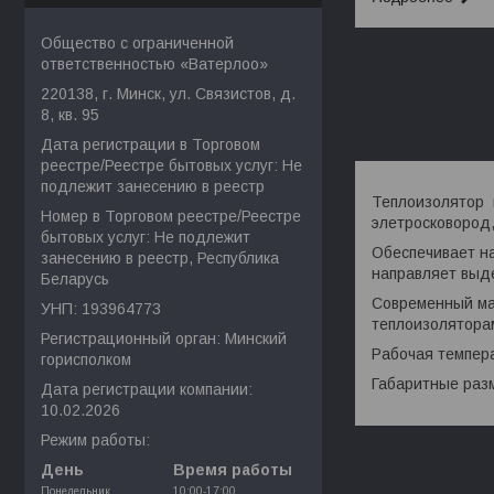
Общество с ограниченной
ответственностью «Ватерлоо»
220138, г. Минск, ул. Связистов, д.
8, кв. 95
Дата регистрации в Торговом
реестре/Реестре бытовых услуг: Не
подлежит занесению в реестр
Теплоизолятор 
Номер в Торговом реестре/Реестре
элетросковород,
бытовых услуг: Не подлежит
Обеспечивает на
занесению в реестр, Республика
направляет выд
Беларусь
Современный ма
УНП: 193964773
теплоизолятора
Регистрационный орган: Минский
Рабочая темпера
горисполком
Габаритные раз
Дата регистрации компании:
10.02.2026
Режим работы:
День
Время работы
Понедельник
10:00-17:00