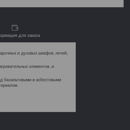
рмация для заказа
рочных и духовых шкафов, печей,
агревательных элементов, и
ед базальтовыми и асбестовыми
териалом.