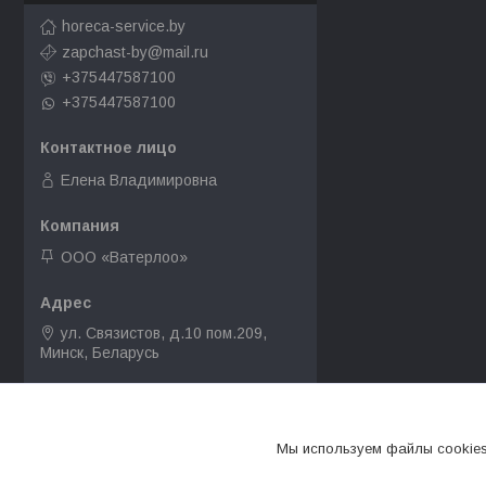
horeca-service.by
zapchast-by@mail.ru
+375447587100
+375447587100
Елена Владимировна
ООО «Ватерлоо»
ул. Связистов, д.10 пом.209,
Минск, Беларусь
+375 (44) 758-71-00
Мы используем файлы cookies