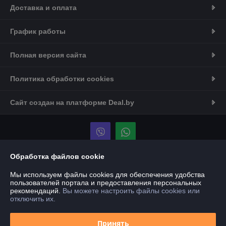
Доставка и оплата
График работы
Полная версия сайта
Политика обработки cookies
Сайт создан на платформе Deal.by
Обработка файлов cookie
Информация для покупателя
Мы используем файлы cookies для обеспечения удобства
Юридическое лицо:
Общество с ограниченной ответственностью
пользователей портала и предоставления персональных
«Ватерлоо»
рекомендаций.
Вы можете настроить файлы cookies или
220138, г. Минск, ул. Связистов, д. 8, кв. 95
отключить их.
Регистрационный номер ЕГР: 193964773
Принять